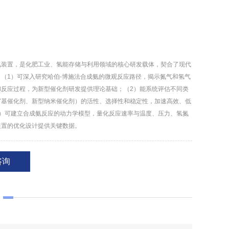
氨装置，是化肥工业、氢能存储与利用领域的核心研发载体，契合了现代
（1）可深入研究哈伯-博施法合成氨的微观反应路径，揭示氮气和氢气
和反应过程，为新型催化剂研发提供理论基础；（2）能系统评估不同类
钌基催化剂、新型纳米催化剂）的活性、选择性和稳定性，加速高效、低
3）可建立合成氨反应的动力学模型，量化反应速率与温度、压力、氢氮
装置的优化设计提供关键数据。
咨询