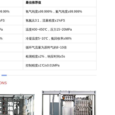
最佳推荐值
9.99%
氢气纯度≥99.999%，氮气纯度≥99.999%
%FS
氢氮比3:1，流量精度±1%FS
Pa
温度400~450℃，压力15~20MPa
5%
冷凝温度5~10℃，氨回收率≥98%
循环气流量为原料气的8~10倍
检测精度±2%，响应时间≤5s
控制精度±1℃/±0.01MPa
ONS