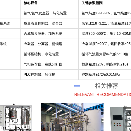
核心设备
关键参数范围
氢气/氮气发生器、纯化装置
氢气纯度≥99.99%，氮气纯度≥9
量系统
质量流量控制器、混合器
氢氮比2.8~3.2:1，流量精度±1
合成氨反应器、加热系统
温度350~500℃，压力10~30M
系统
冷凝器、分离器、精馏塔
冷凝温度0~20℃，氨回收率≥9
循环压缩机、净化装置
循环气流量为原料气的5~10倍
气相色谱仪、在线分析仪
检测精度±2%，响应时间≤10s
PLC控制器、触摸屏
控制精度±1℃/±0.01MPa
相关推荐
RELEVANT RECOMMENDATI