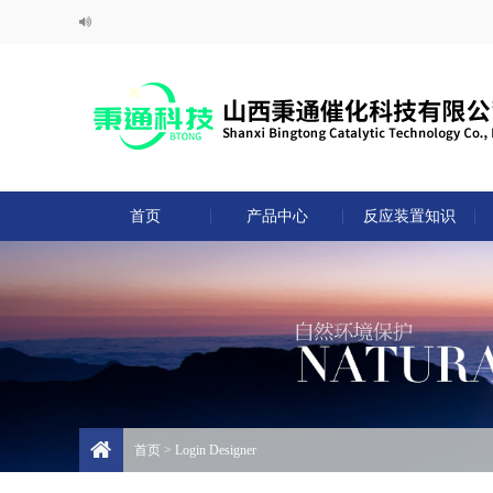
首页
产品中心
反应装置知识
首页
> Login Designer