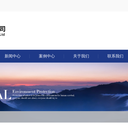
新闻中心
案例中心
关于我们
联系我们