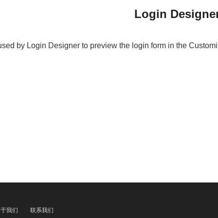
Login Designe
used by Login Designer to preview the login form in the Customi
关于我们
联系我们